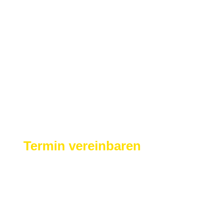
Jetzt einen
Termin vereinbaren
Vereinbaren Sie einen Termin für eine Durchsicht, Wartung oder
Reparatur.