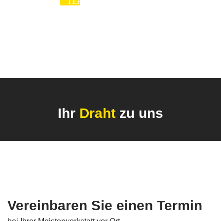
TERMINBESTÄTIGUNG
UND REPARATUR
HOLEN SIE SICH
IHR FAHRZEUG AB
4
Ihr
Draht
zu uns
Vereinbaren Sie einen Termin