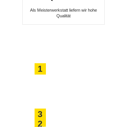
Als Meisterwerkstatt liefern wir hohe
Qualität
Unkoplizierte Abwicklung
1
BUCHEN SIE
EINEN TERMIN
TEILEN SIE UNS IHR
ANLIEGEN MIT
3
2